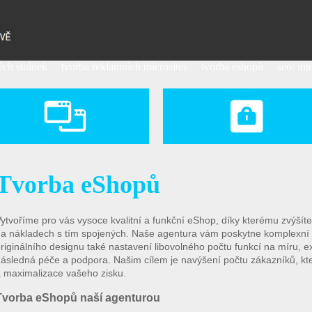
ch stránek
tvorba reklamních microsites
tvorba eshopů
seo/ in
Tvorba eShopů
ytvoříme pro vás vysoce kvalitní a funkční eShop, díky kterému zvýšít
a nákladech s tím spojených. Naše agentura vám poskytne komplexní ř
riginálního designu také nastavení libovolného počtu funkcí na míru, 
ásledná péče a podpora. Našim cílem je navýšení počtu zákazníků, kt
 maximalizace vašeho zisku.
Tvorba eShopů naší agenturou