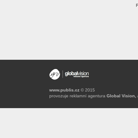
www.publis.cz
© 2015
provozuje reklamní agentura
Global Vision, 