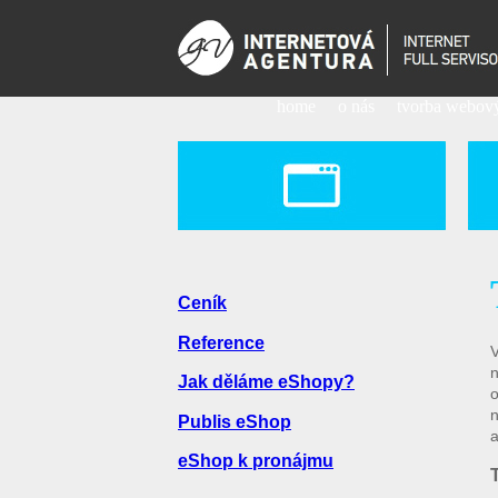
home
o nás
tvorba webový
Ceník
Reference
V
n
Jak děláme eShopy?
o
n
Publis eShop
a
eShop k pronájmu