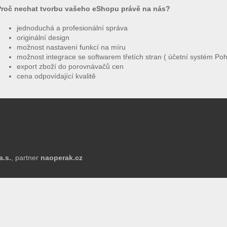
Proč nechat tvorbu vašeho eShopu právě na nás?
jednoduchá a profesionální správa
originální design
možnost nastavení funkcí na míru
možnost integrace se softwarem třetích stran ( účetní systém Po
export zboží do porovnávačů cen
cena odpovídající kvalitě
a.s.
, partner
naoperak.cz