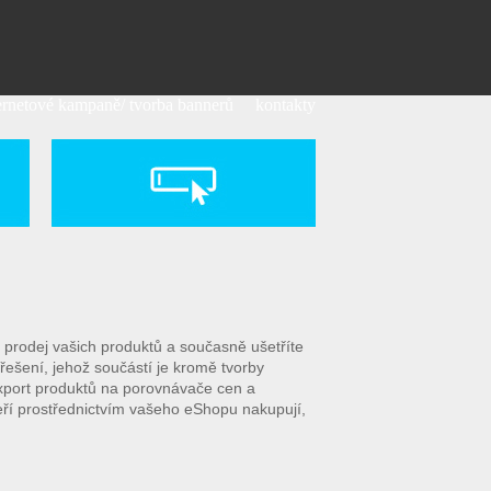
ternetové kampaně/ tvorba bannerů
kontakty
e prodej vašich produktů a současně ušetříte
ešení, jehož součástí je kromě tvorby
export produktů na porovnávače cen a
eří prostřednictvím vašeho eShopu nakupují,