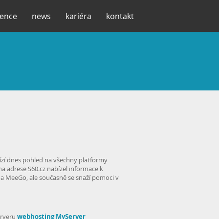
rence
news
kariéra
kontakt
ízí dnes pohled na všechny platformy
na adrese S60.cz nabízel informace k
 MeeGo, ale současně se snaží pomoci v
erveru
webhosting
MyServer