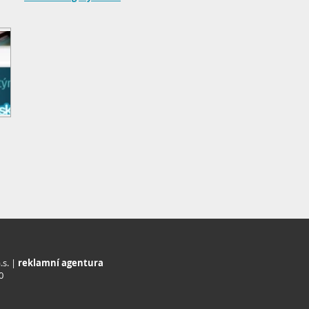
.s. |
reklamní agentura
0