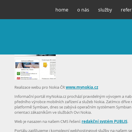
home
o nás
služby
refe
MyNokia.cz
Realizace webu pro Nokia ČR
www.mynokia.cz
Informační portál myNokia.cz prochází pravidelným vývojem a nab
předního výrobce mobilních zařízení a služeb Nokia. Zatímco dříve 
platformě Symbian, dnes se zabývá operačním systémem Symbian a
orientaci zákazníkům ve službách Ovi Nokia.
Web je nasazen na našem CMS řešení:
redakční systém PUBLIS
.
Portálu zajišťujeme i komplexní webhostingové služby na našem s