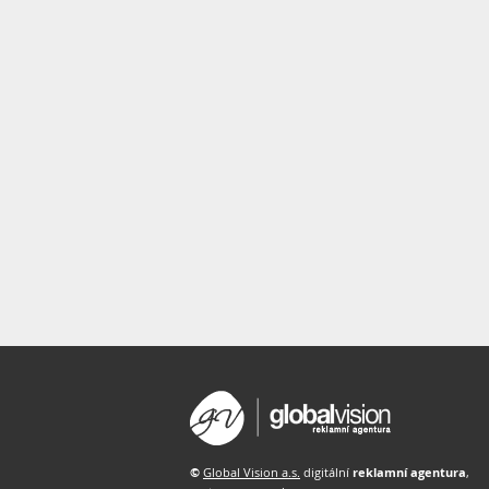
©
Global Vision a.s.
digitální
reklamní agentura
,