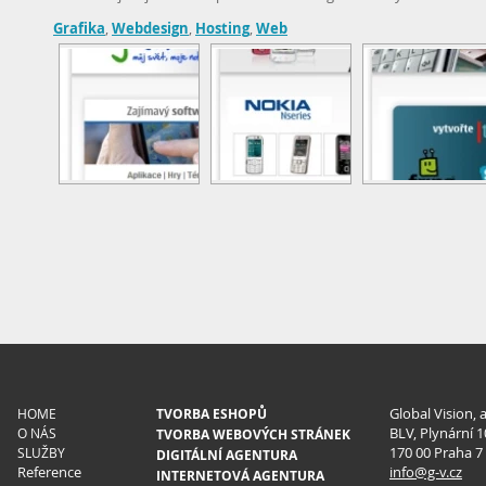
Grafika
,
Webdesign
,
Hosting
,
Web
Global Vision, a
HOME
TVORBA ESHOPŮ
BLV, Plynární 1
O NÁS
TVORBA WEBOVÝCH STRÁNEK
170 00 Praha 7
SLUŽBY
DIGITÁLNÍ AGENTURA
Reference
info@g-v.cz
INTERNETOVÁ AGENTURA